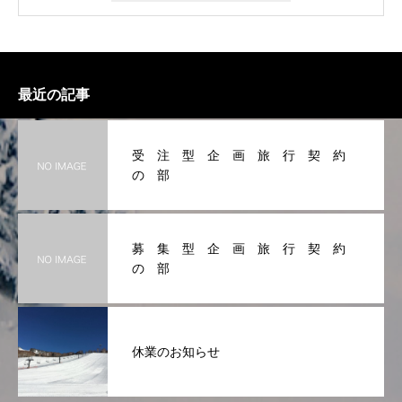
最近の記事
受 注 型 企 画 旅 行 契 約
の 部
募 集 型 企 画 旅 行 契 約
の 部
休業のお知らせ